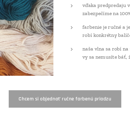
vďaka predpredaju v
zabezpečíme na 100
farbenie je ručné a j
robí konkrétny balíč
naša vlna sa robí na
vy sa nemusíte báť, 
Chcem si objednať ručne farbenú priadzu