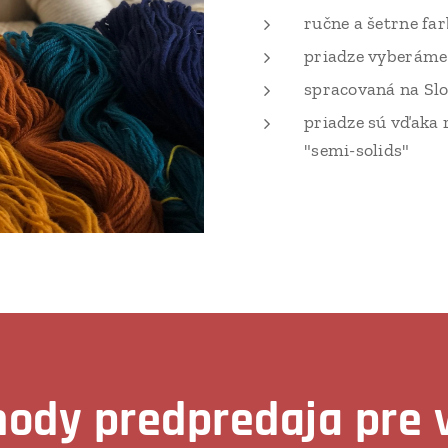
ručne a šetrne fa
priadze vyberáme 
spracovaná na Sl
priadze sú vďaka 
"semi-solids"
ody predpredaja pre 