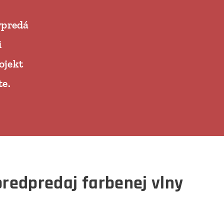
ypredá
i
ojekt
te.
redpredaj farbenej vlny