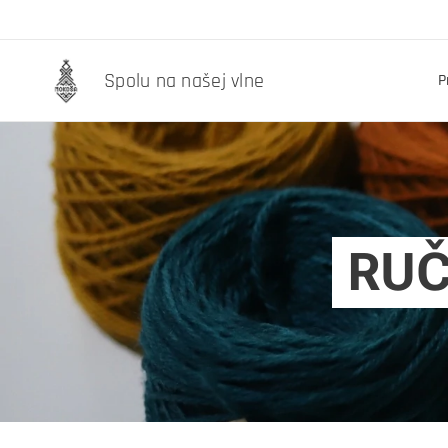
Spolu na našej vlne
P
RU