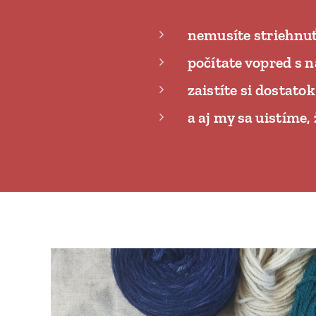
nemusíte striehnuť
počítate vopred s n
zaistíte si dostato
a aj my sa uistíme,