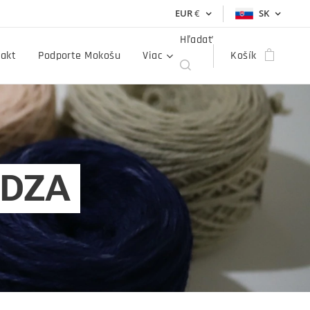
EUR
€
SK
Hľadať
akt
Podporte Mokošu
Viac
Košík
ADZA