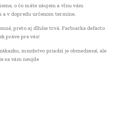
ieme, o čo máte záujem a vlnu vám
% a v dopredu určenom termíne.
emné, preto aj dlhšie trvá. Farbiarka defacto
ek práve pre vás!
 zákazku, množstvo priadzí je obmedzené, ale
že sa vám neujde