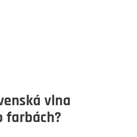
ovenská vlna
 farbách?