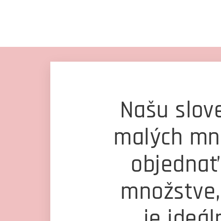
Našu slov
malých mn
objednať
množstve,
je ideál