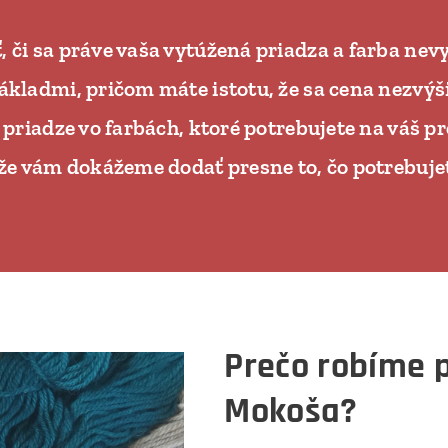
, či sa práve vaša vytúžená priadza a
farba
nev
ákladmi, pričom máte istotu, že sa cena nezvýš
k priadze vo farbách, ktoré potrebujete na váš pr
 že vám dokážeme dodať presne to, čo potrebuje
Prečo robíme p
Mokoša?