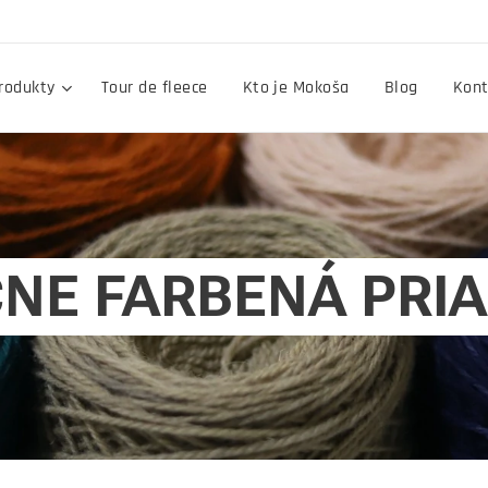
rodukty
Tour de fleece
Kto je Mokoša
Blog
Kont
ČNE
FARBENÁ PRI