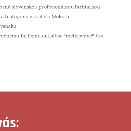
rbená slovenskou profesionálnou farbiarkou
a testujeme v ateliéri Mokoša
ovensku
ručnému farbeniu unikátne "melírované", tzv.
vás: