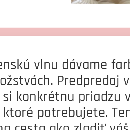
enskú vlnu dávame farb
ožstvách. Predpredaj 
 si konkrétnu priadzu v
 ktoré potrebujete. Te
na cesta ako zladiť vá