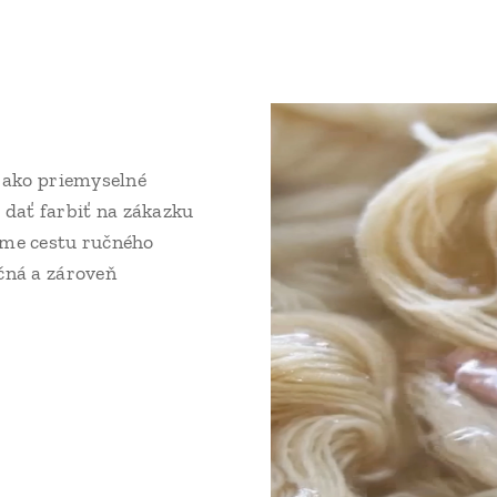
a ako priemyselné
dať farbiť na zákazku
sme cestu ručného
čná a zároveň