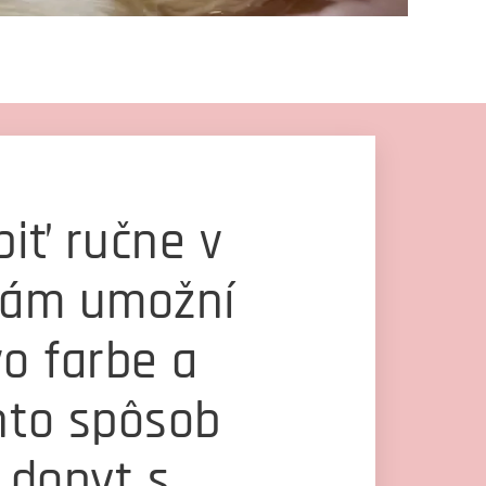
iť ručne v
vám umožní
o farbe a
nto spôsob
š dopyt s